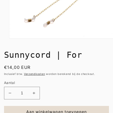
Media
1
openen
in
Sunnycord | For
modaal
Normale
€14,00 EUR
prijs
Inclusief btw.
Verzendkosten
worden berekend bij de checkout.
Aantal
Aantal
Aantal
verlagen
verhogen
voor
voor
Sunnycord
Sunnycord
Aan winkelwagen toevoegen