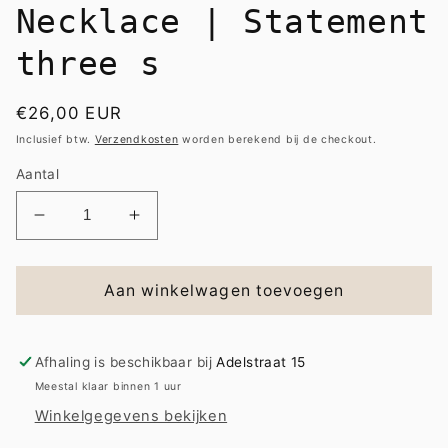
Necklace | Statement
three s
Normale
€26,00 EUR
prijs
Inclusief btw.
Verzendkosten
worden berekend bij de checkout.
Aantal
Aantal
Aantal
verlagen
verhogen
voor
voor
Necklace
Necklace
Aan winkelwagen toevoegen
|
|
Statement
Statement
three
three
Afhaling is beschikbaar bij
Adelstraat 15
s
s
Meestal klaar binnen 1 uur
Winkelgegevens bekijken