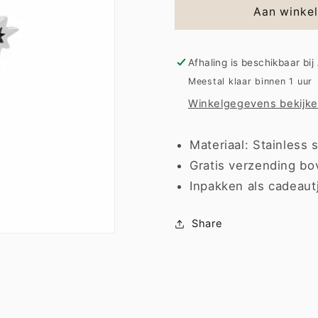
Earring
Earring
Aan winke
|
|
Star
Star
dot
dot
Afhaling is beschikbaar bij
Meestal klaar binnen 1 uur
Winkelgegevens bekijk
Materiaal: Stainless s
Gratis verzending bo
Inpakken als cadeaut
Share