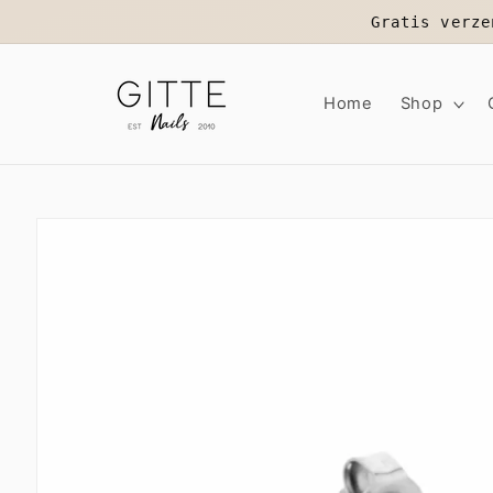
Meteen
Gratis verze
naar de
content
Home
Shop
Ga direct naar
productinformatie