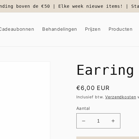
nding boven de €50 | Elke week nieuwe items! | St
Cadeaubonnen
Behandelingen
Prijzen
Producten
Earring
Normale
€6,00 EUR
prijs
Inclusief btw.
Verzendkosten
w
Aantal
Aantal
Aantal
verlagen
verhogen
voor
voor