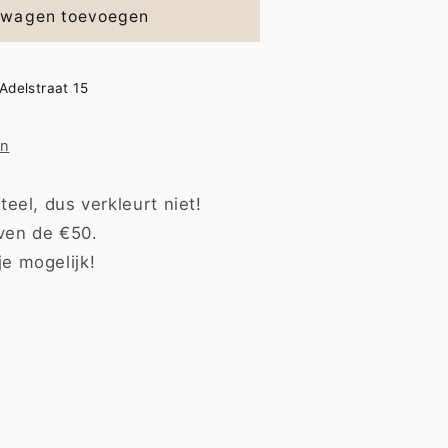
lwagen toevoegen
Adelstraat 15
en
teel, dus verkleurt niet!
ven de €50.
je mogelijk!