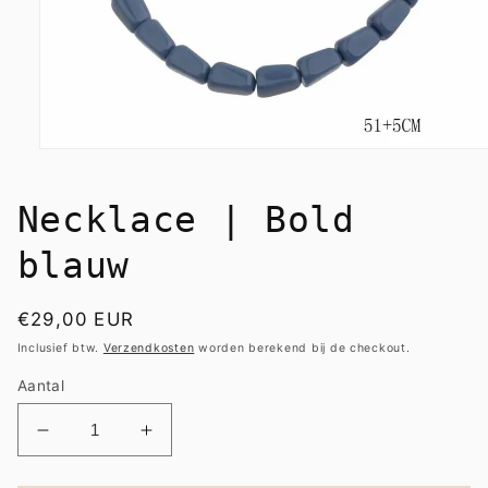
Media
1
openen
in
Necklace | Bold
modaal
blauw
Normale
€29,00 EUR
prijs
Inclusief btw.
Verzendkosten
worden berekend bij de checkout.
Aantal
Aantal
Aantal
verlagen
verhogen
voor
voor