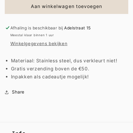
Necklace
Necklace
Aan winkelwagen toevoegen
|
|
Bold
Bold
blauw
blauw
Afhaling is beschikbaar bij
Adelstraat 15
Meestal klaar binnen 1 uur
Winkelgegevens bekijken
Materiaal: Stainless steel, dus verkleurt niet!
Gratis verzending boven de €50.
Inpakken als cadeautje mogelijk!
Share