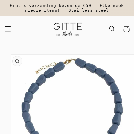
Meteen
Gratis verzending boven de €50 | Elke week
naar de
nieuwe items! | Stainless steel
content
Winkelwa
a direct naar
roductinformatie