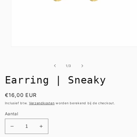
Media
1
openen
in
van
1
/
3
modaal
Earring | Sneaky
Normale
€16,00 EUR
prijs
Inclusief btw.
Verzendkosten
worden berekend bij de checkout.
Aantal
Aantal
Aantal
verlagen
verhogen