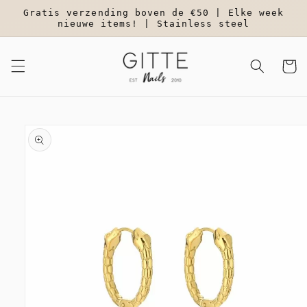
Meteen
Gratis verzending boven de €50 | Elke week
naar de
nieuwe items! | Stainless steel
content
Winkelwa
a direct naar
roductinformatie