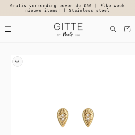
Meteen
Gratis verzending boven de €50 | Elke week
naar de
nieuwe items! | Stainless steel
content
Winkelwa
a direct naar
roductinformatie