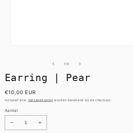
Media
1
openen
in
van
1
/
3
modaal
Earring | Pear
Normale
€10,00 EUR
prijs
Inclusief btw.
Verzendkosten
worden berekend bij de checkout.
Aantal
Aantal
Aantal
verlagen
verhogen