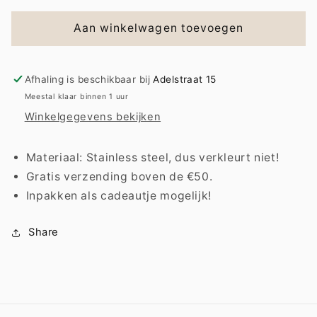
voor
voor
Earring
Earring
Aan winkelwagen toevoegen
|
|
Pear
Pear
Afhaling is beschikbaar bij
Adelstraat 15
Meestal klaar binnen 1 uur
Winkelgegevens bekijken
Materiaal: Stainless steel, dus verkleurt niet!
Gratis verzending boven de €50.
Inpakken als cadeautje mogelijk!
Share