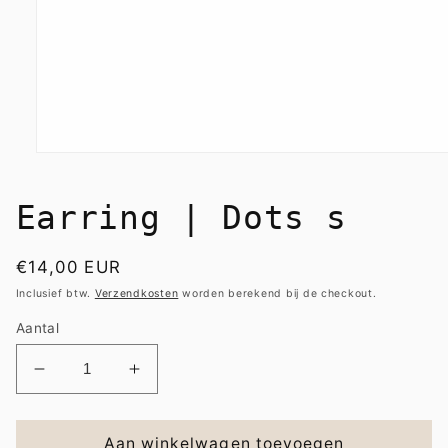
Media
1
openen
in
Earring | Dots s
modaal
Normale
€14,00 EUR
prijs
Inclusief btw.
Verzendkosten
worden berekend bij de checkout.
Aantal
Aantal
Aantal
verlagen
verhogen
voor
voor
Earring
Earring
Aan winkelwagen toevoegen