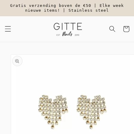
Meteen
Gratis verzending boven de €50 | Elke week
naar de
nieuwe items! | Stainless steel
content
Winkelwa
a direct naar
roductinformatie