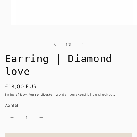
Media
1
openen
in
van
1
/
3
modaal
Earring | Diamond
love
Normale
€18,00 EUR
prijs
Inclusief btw.
Verzendkosten
worden berekend bij de checkout.
Aantal
Aantal
Aantal
verlagen
verhogen
voor
voor