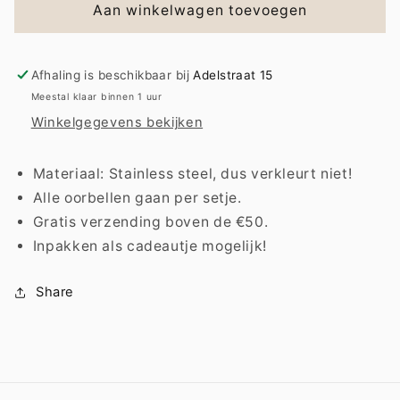
Earring
Earring
Aan winkelwagen toevoegen
|
|
Diamond
Diamond
love
love
Afhaling is beschikbaar bij
Adelstraat 15
Meestal klaar binnen 1 uur
Winkelgegevens bekijken
Materiaal: Stainless steel, dus verkleurt niet!
Alle oorbellen gaan per setje.
Gratis verzending boven de €50.
Inpakken als cadeautje mogelijk!
Share