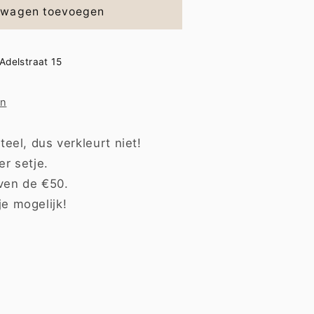
lwagen toevoegen
Adelstraat 15
en
teel, dus verkleurt niet!
er setje.
ven de €50.
je mogelijk!