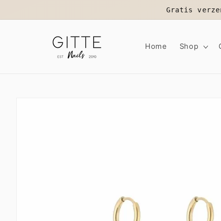
Meteen
Gratis verze
naar de
content
Home
Shop
Ga direct naar
productinformatie