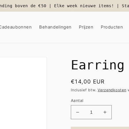
nding boven de €50 | Elke week nieuwe items! | St
Cadeaubonnen
Behandelingen
Prijzen
Producten
Earring
Normale
€14,00 EUR
prijs
Inclusief btw.
Verzendkosten
w
Aantal
Aantal
Aantal
verlagen
verhogen
voor
voor