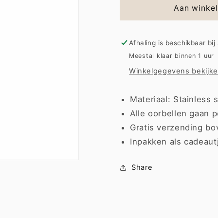
Earring
Earring
Aan winke
|
|
Mom
Mom
Afhaling is beschikbaar bij
Meestal klaar binnen 1 uur
Winkelgegevens bekijk
Materiaal: Stainless s
Alle oorbellen gaan p
Gratis verzending bo
Inpakken als cadeaut
Share