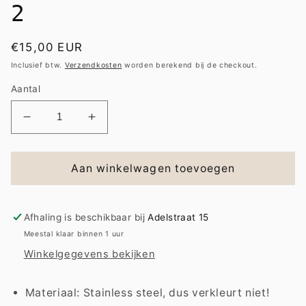
2
Normale
€15,00 EUR
prijs
Inclusief btw.
Verzendkosten
worden berekend bij de checkout.
Aantal
Aantal
Aantal
verlagen
verhogen
voor
voor
Bracelet
Bracelet
Aan winkelwagen toevoegen
|
|
Slavenarm
Slavenarm
2
2
Afhaling is beschikbaar bij
Adelstraat 15
Meestal klaar binnen 1 uur
Winkelgegevens bekijken
Materiaal: Stainless steel, dus verkleurt niet!