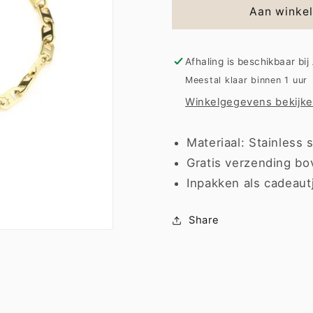
Bracelet
Bracelet
Aan winke
|
|
Pixie
Pixie
Afhaling is beschikbaar bij
Meestal klaar binnen 1 uur
Winkelgegevens bekijk
Materiaal: Stainless s
Gratis verzending bo
Inpakken als cadeaut
Share