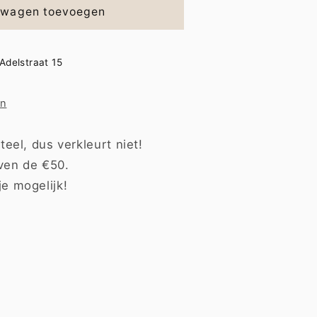
lwagen toevoegen
Adelstraat 15
en
teel, dus verkleurt niet!
ven de €50.
je mogelijk!