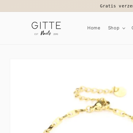
Meteen
Gratis verze
naar de
content
Home
Shop
Ga direct naar
productinformatie