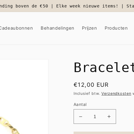
nding boven de €50 | Elke week nieuwe items! | St
Cadeaubonnen
Behandelingen
Prijzen
Producten
Bracele
Normale
€12,00 EUR
prijs
Inclusief btw.
Verzendkosten
w
Aantal
Aantal
Aantal
verlagen
verhogen
voor
voor