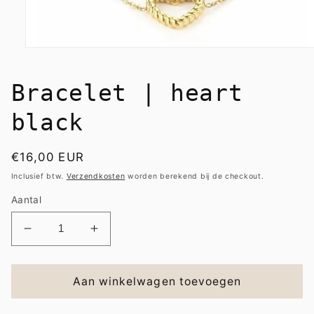
Media
1
openen
in
Bracelet | heart
modaal
black
Normale
€16,00 EUR
prijs
Inclusief btw.
Verzendkosten
worden berekend bij de checkout.
Aantal
Aantal
Aantal
verlagen
verhogen
voor
voor
Bracelet
Bracelet
Aan winkelwagen toevoegen
|
|
heart
heart