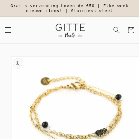
Meteen
Gratis verzending boven de €50 | Elke week
naar de
nieuwe items! | Stainless steel
content
Winkelwa
a direct naar
roductinformatie