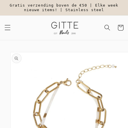
Meteen
Gratis verzending boven de €50 | Elke week
naar de
nieuwe items! | Stainless steel
content
Winkelwa
a direct naar
roductinformatie