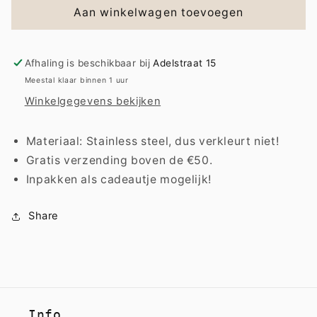
Bracelet
Bracelet
Aan winkelwagen toevoegen
|
|
Double
Double
white
white
Afhaling is beschikbaar bij
Adelstraat 15
blossom
blossom
Meestal klaar binnen 1 uur
Winkelgegevens bekijken
Materiaal: Stainless steel, dus verkleurt niet!
Gratis verzending boven de €50.
Inpakken als cadeautje mogelijk!
Share
Info