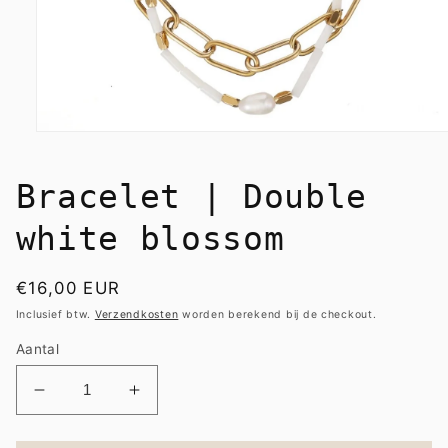
Media
1
openen
in
Bracelet | Double
modaal
white blossom
Normale
€16,00 EUR
prijs
Inclusief btw.
Verzendkosten
worden berekend bij de checkout.
Aantal
Aantal
Aantal
verlagen
verhogen
voor
voor