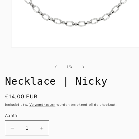
Media
1
openen
in
van
1
/
3
modaal
Necklace | Nicky
Normale
€14,00 EUR
prijs
Inclusief btw.
Verzendkosten
worden berekend bij de checkout.
Aantal
Aantal
Aantal
verlagen
verhogen