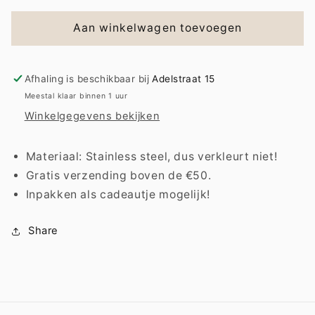
voor
voor
Necklace
Necklace
Aan winkelwagen toevoegen
|
|
Nicky
Nicky
Afhaling is beschikbaar bij
Adelstraat 15
Meestal klaar binnen 1 uur
Winkelgegevens bekijken
Materiaal: Stainless steel, dus verkleurt niet!
Gratis verzending boven de €50.
Inpakken als cadeautje mogelijk!
Share