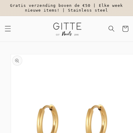
Meteen
Gratis verzending boven de €50 | Elke week
naar de
nieuwe items! | Stainless steel
content
Winkelwa
a direct naar
roductinformatie