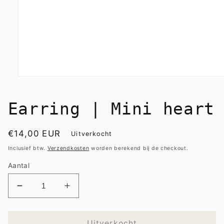
Media
1
openen
in
Earring | Mini heart
modaal
Normale
€14,00 EUR
Uitverkocht
prijs
Inclusief btw.
Verzendkosten
worden berekend bij de checkout.
Aantal
Aantal
Aantal
verlagen
verhogen
voor
voor
Earring
Earring
Uitverkocht