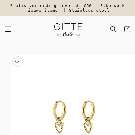
Meteen
Gratis verzending boven de €50 | Elke week
naar de
nieuwe items! | Stainless steel
content
Winkelwa
a direct naar
roductinformatie