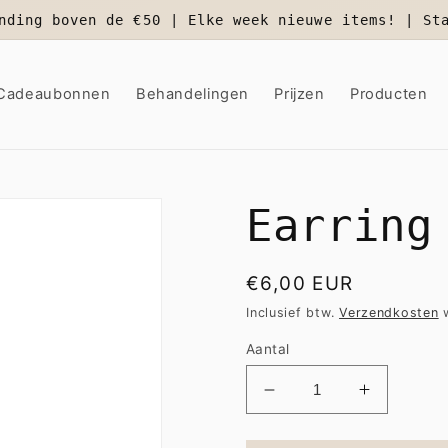
nding boven de €50 | Elke week nieuwe items! | St
Cadeaubonnen
Behandelingen
Prijzen
Producten
Earring
Normale
€6,00 EUR
prijs
Inclusief btw.
Verzendkosten
w
Aantal
Aantal
Aantal
verlagen
verhogen
voor
voor