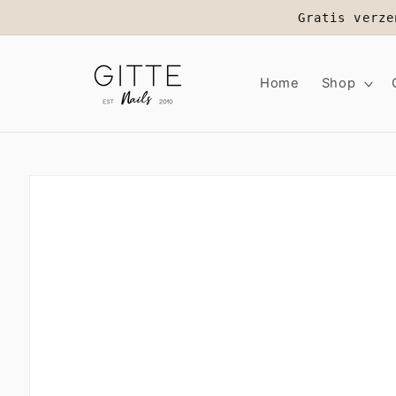
Meteen
Gratis verze
naar de
content
Home
Shop
Ga direct naar
productinformatie