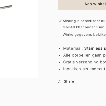
Earring
Earring
Aan winke
|
|
Dot
Dot
mini
mini
Afhaling is beschikbaar bij
Meestal klaar binnen 1 uur
Winkelgegevens bekijk
Materiaal:
Stainless s
Alle oorbellen gaan p
Gratis verzending bo
Inpakken als cadeaut
Share