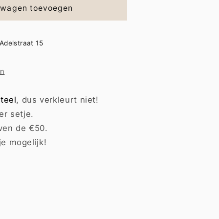
lwagen toevoegen
Adelstraat 15
en
teel
, dus verkleurt niet!
er setje.
ven de €50.
je mogelijk!